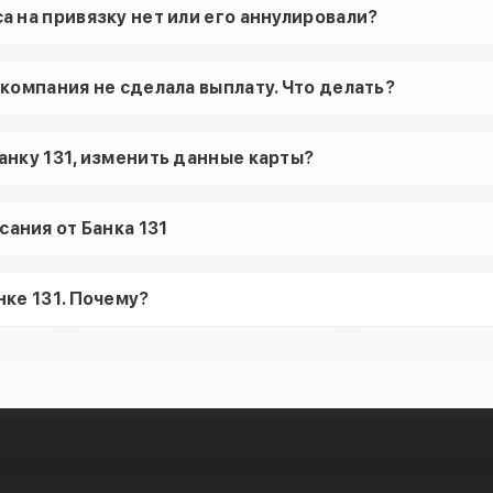
са на привязку нет или его аннулировали?
о компания не сделала выплату. Что делать?
 Банку 131, изменить данные карты?
сания от Банка 131
анке 131. Почему?