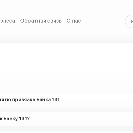
изнеса
Обратная связь
О нас
ия по привязке Банка 131
к Банку 131?