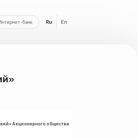
Интернет-банк
Ru
En
ий»
кий» Акционерного общества