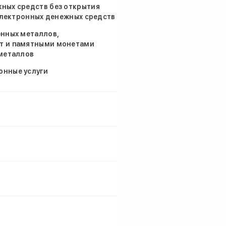
ных средств без открытия
 электронных денежных средств
енных металлов,
т и памятными монетами
 металлов
онные услуги