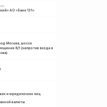
ЫКЕ
кий» АО «Банк 131»
род Москва, шоссе
мещение 8/1 (напротив входа в
ова)
0
ких и юридических лиц
ранной валюты