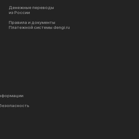
Денежные переводы
из России
Правила и документы
Платежной системы dengi.ru
информации
безопасность