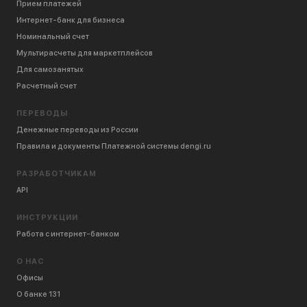
Прием платежей
Интернет-банк для бизнеса
Номинальный счет
Мультирасчеты для маркетплейсов
Для самозанятых
Расчетный счет
ПЕРЕВОДЫ
Денежные переводы
из России
Правила и документы Платежной системы dengi.ru
РАЗРАБОТЧИКАМ
API
ИНСТРУКЦИИ
Работа с интернет-банком
О НАС
Офисы
О банке 131