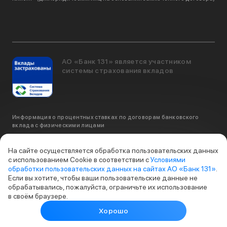
АО «Банк 131» является участником
системы страхования вкладов
Информация о процентных ставках по договорам банковского
вклада с физическими лицами
© 2019-2026, АО «Банк 131», официальный сайт. Базовая лицензия на
На сайте осуществляется обработка пользовательских данных
осуществление банковских операций со средствами в рублях и
с использованием Cookie в соответствии с
Условиями
иностранной валюте (с правом привлечения во вклады денежных
обработки пользовательских данных на сайтах АО «Банк 131»
.
средств физических лиц) и на осуществление банковских операций с
Если вы хотите, чтобы ваши пользовательские данные не
драгоценными металлами №3538 от 29 ноября 2024 г.
обрабатывались, пожалуйста, ограничьте их использование
в своём браузере.
Хорошо